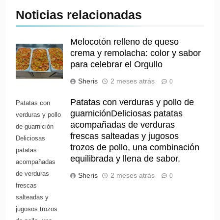
Noticias relacionadas
Melocotón relleno de queso
crema y remolacha: color y sabor
para celebrar el Orgullo
Sheris
2 meses atrás
0
Patatas con verduras y pollo de
Patatas con
guarniciónDeliciosas patatas
verduras y pollo
acompañadas de verduras
de guarnición
frescas salteadas y jugosos
Deliciosas
trozos de pollo, una combinación
patatas
equilibrada y llena de sabor.
acompañadas
de verduras
Sheris
2 meses atrás
0
frescas
salteadas y
jugosos trozos