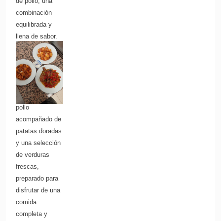
de pollo, una
combinación
equilibrada y
llena de sabor.
O una versión
más atractiva:
Pollo guarnecido
con patatas y
verduras Tierno
pollo
acompañado de
patatas doradas
y una selección
de verduras
frescas,
preparado para
disfrutar de una
comida
completa y