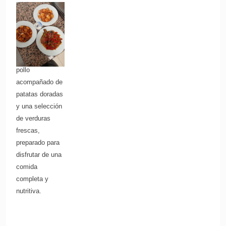
O una versión
más atractiva:
Pollo guarnecido
con patatas y
verduras Tierno
pollo
acompañado de
patatas doradas
y una selección
de verduras
frescas,
preparado para
disfrutar de una
comida
completa y
nutritiva.