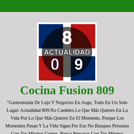
Saltar
al
contenido
Cocina Fusion 809
"Gastronomía De Lujo Y Negocios En Auge, Todo En Un Solo
Lugar: Actualidad 809.No Cambies Lo Que Más Quieres En La
Vida Por Lo Que Más Quieres En El Momento, Porque Los
Momentos Pasan Y La Vida Sigue.por Eso No Busques Personas
Con Tus Mismos Gustos, Busca Personas Con Tus Mismos