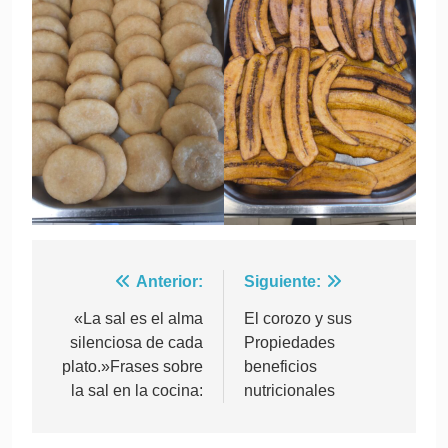
Navegación
Anterior:
Siguiente:
de
«La sal es el alma
El corozo y sus
silenciosa de cada
Propiedades
entradas
plato.»Frases sobre
beneficios
la sal en la cocina:
nutricionales