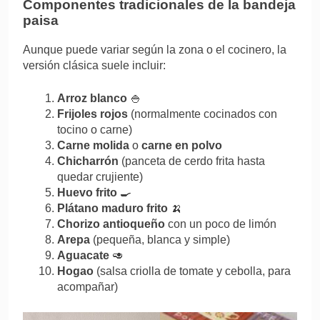
Componentes tradicionales de la bandeja
paisa
Aunque puede variar según la zona o el cocinero, la
versión clásica suele incluir:
Arroz blanco
🍚
Frijoles rojos
(normalmente cocinados con
tocino o carne)
Carne molida
o
carne en polvo
Chicharrón
(panceta de cerdo frita hasta
quedar crujiente)
Huevo frito
🍳
Plátano maduro frito
🍌
Chorizo antioqueño
con un poco de limón
Arepa
(pequeña, blanca y simple)
Aguacate
🥑
Hogao
(salsa criolla de tomate y cebolla, para
acompañar)