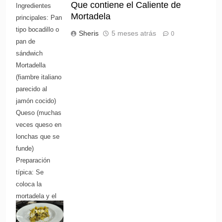
Que contiene el Caliente de
Ingredientes
Mortadela
principales: Pan
tipo bocadillo o
Sheris
5 meses atrás
0
pan de
sándwich
Mortadella
(fiambre italiano
parecido al
jamón cocido)
Queso (muchas
veces queso en
lonchas que se
funde)
Preparación
típica: Se
coloca la
mortadela y el
queso dentro del
pan. Se calienta