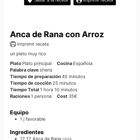
Saltar a la receta
Imprimir receta
Anca de Rana con Arroz
Imprimir receta
un plato muy rico
Plato
Plato principal
Cocina
Española
Palabra clave
sheris
minutos
Tiempo de preparación
45
minutos
minutos
Tiempo de cocción
25
minutos
hora
minutos
Tiempo Total
1
hora
10
minutos
Raciones
1
persona
Cost
35€
Equipo
1 j
favorable
Ingredientes
12
12
Anca de Rana
rana