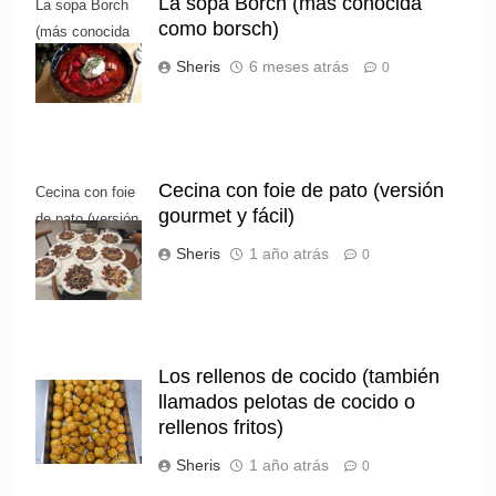
La sopa Borch (más conocida
La sopa Borch
como borsch)
(más conocida
como borsch)
Sheris
6 meses atrás
0
Cecina con foie de pato (versión
Cecina con foie
gourmet y fácil)
de pato (versión
gourmet y fácil)
Sheris
1 año atrás
0
Los rellenos de cocido (también
llamados pelotas de cocido o
rellenos fritos)
Sheris
1 año atrás
0