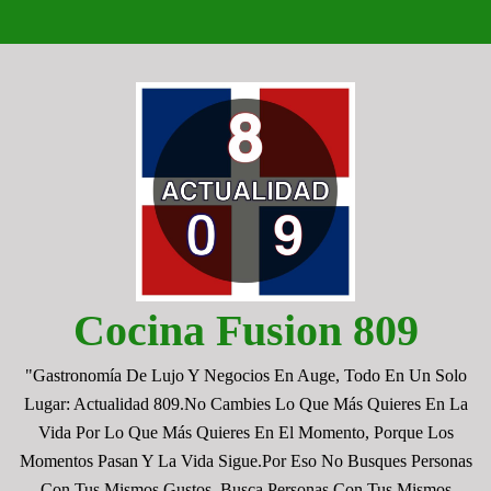
Saltar
al
contenido
Cocina Fusion 809
"Gastronomía De Lujo Y Negocios En Auge, Todo En Un Solo
Lugar: Actualidad 809.No Cambies Lo Que Más Quieres En La
Vida Por Lo Que Más Quieres En El Momento, Porque Los
Momentos Pasan Y La Vida Sigue.por Eso No Busques Personas
Con Tus Mismos Gustos, Busca Personas Con Tus Mismos