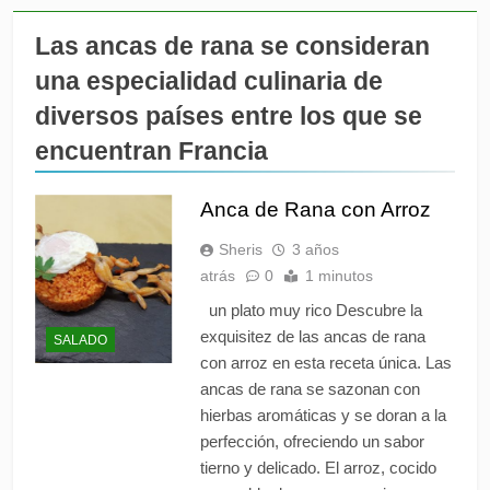
verdura y pollo de
combinación equilibrada y
Guarnición
2 Meses Atrás
llena de sabor.
Las ancas de rana se consideran
Comida recomendable para
una especialidad culinaria de
persona con ácido úrico alto
o riesgo de gota,
3 Meses Atrás
diversos países entre los que se
Si tienes ácido úrico alto o
encuentran Francia
riesgo de gota, conviene
limitar alimentos que
3 Meses Atrás
aumentan las purinas, porque
El abadejo rebozado es un
Anca de Rana con Arroz
al metabolizarse producen
plato muy común en España
ácido úrico. Los principales
que consiste en abadejo (un
Sheris
3 años
5 Meses Atrás
alimentos/problemáticos son:
pescado blanco similar al
Que contiene el Caliente
atrás
0
1 minutos
bacalao)
de Mortadela
un plato muy rico Descubre la
5 Meses Atrás
exquisitez de las ancas de rana
SALADO
ECLAIR SALADO CN
con arroz en esta receta única. Las
CREMA DE ENELDO Y
GLASEADO DE
ancas de rana se sazonan con
5 Meses Atrás
BOGAVANTE
hierbas aromáticas y se doran a la
Los problemas en los riñones
o renales urinaria que afecta
perfección, ofreciendo un sabor
al riñón) síntomas. Estos son
tierno y delicado. El arroz, cocido
5 Meses Atrás
10 de los más comunes: