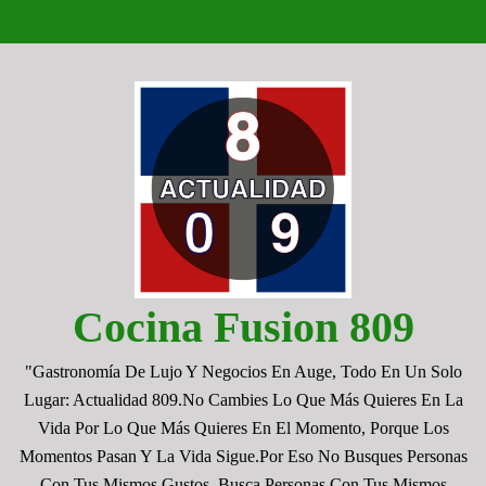
Saltar
al
contenido
Cocina Fusion 809
"Gastronomía De Lujo Y Negocios En Auge, Todo En Un Solo
Lugar: Actualidad 809.No Cambies Lo Que Más Quieres En La
Vida Por Lo Que Más Quieres En El Momento, Porque Los
Momentos Pasan Y La Vida Sigue.por Eso No Busques Personas
Con Tus Mismos Gustos, Busca Personas Con Tus Mismos