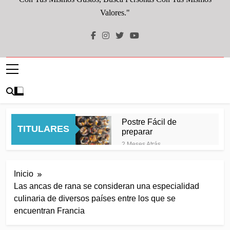
Valores."
Postre Fácil de
TITULARES
preparar
2 Meses Atrás
Melocotón relleno de queso
crema y remolacha: color y
Inicio
sabor para celebrar el
2 Meses Atrás
Orgullo
Las ancas de rana se consideran una especialidad
Patatas con verduras y pollo
culinaria de diversos países entre los que se
de guarniciónDeliciosas
patatas acompañadas de
encuentran Francia
2 Meses Atrás
verduras frescas salteadas y
Patata o Papa con
jugosos trozos de pollo, una