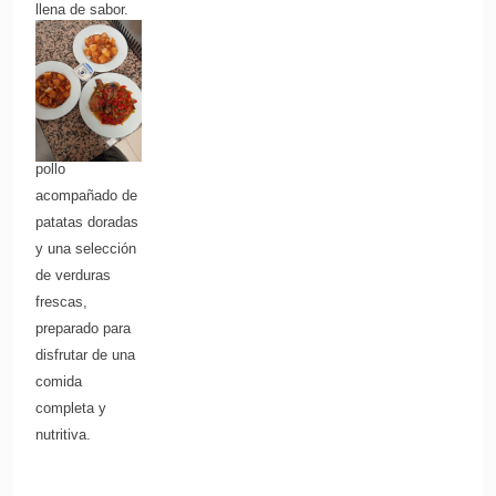
llena de sabor.
O una versión
más atractiva:
Pollo guarnecido
con patatas y
verduras Tierno
pollo
acompañado de
patatas doradas
y una selección
de verduras
frescas,
preparado para
disfrutar de una
comida
completa y
nutritiva.