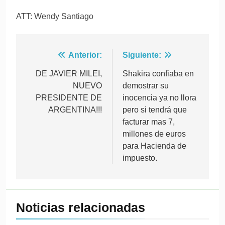
ATT: Wendy Santiago
Navegación
Anterior:
Siguiente:
de
DE JAVIER MILEI,
Shakira confiaba en
NUEVO
demostrar su
entradas
PRESIDENTE DE
inocencia ya no llora
ARGENTINA!!!
pero si tendrá que
facturar mas 7,
millones de euros
para Hacienda de
impuesto.
Noticias relacionadas