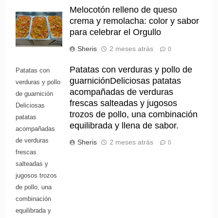
Melocotón relleno de queso
crema y remolacha: color y sabor
para celebrar el Orgullo
Sheris
2 meses atrás
0
Patatas con verduras y pollo de
Patatas con
guarniciónDeliciosas patatas
verduras y pollo
acompañadas de verduras
de guarnición
frescas salteadas y jugosos
Deliciosas
trozos de pollo, una combinación
patatas
equilibrada y llena de sabor.
acompañadas
de verduras
Sheris
2 meses atrás
0
frescas
salteadas y
jugosos trozos
de pollo, una
combinación
equilibrada y