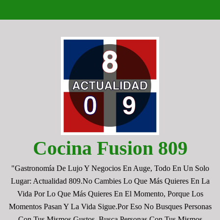
Saltar
al
contenido
Cocina Fusion 809
"Gastronomía De Lujo Y Negocios En Auge, Todo En Un Solo
Lugar: Actualidad 809.No Cambies Lo Que Más Quieres En La
Vida Por Lo Que Más Quieres En El Momento, Porque Los
Momentos Pasan Y La Vida Sigue.por Eso No Busques Personas
Con Tus Mismos Gustos, Busca Personas Con Tus Mismos