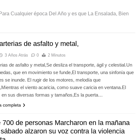
e para persona con ácido úrico alto o riesgo de gota,
Para Cualquier época Del Año y es que La Ensalada, Bien
alto o riesgo de gota, conviene limitar alimentos que aumentan l
Los principales alimentos/problemáticos son:
o es un plato muy común en España que consiste en abadejo (
arterias de asfalto y metal,
liente de Mortadela
3 Años Atrás
0
2 Minutos
rias de asfalto y metal,Se desliza el transporte, ágil y celestial.Un
 CN CREMA DE ENELDO Y GLASEADO DE BOGAVANTE
ruedas, que en movimiento se funde,El transporte, una sinfonía que
les se inunde. El rugir de los motores, melodía que
os riñones o renales urinaria que afecta al riñón) síntomas. Es
ientras el viento acaricia, como suave caricia en ventana.El
, en sus diversas formas y tamaños,Es la puerta…
ia completa
 700 de personas Marcharon en la mañana
sábado alzaron su voz contra la violencia
ta.