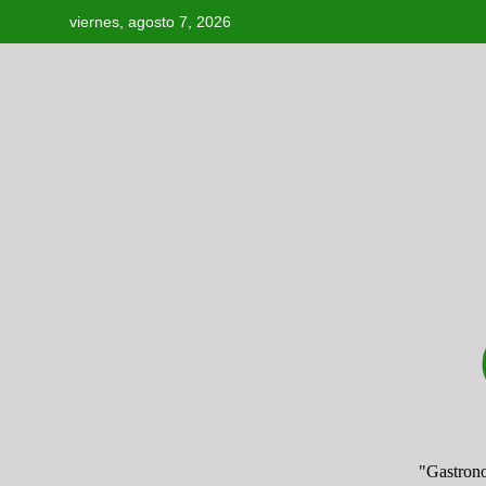
Saltar
viernes, agosto 7, 2026
al
contenido
"Gastron