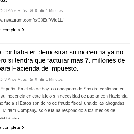
3 Años Atrás
0
1 Minutos
ww.instagram.com/p/C0EtffWIg1L/
ia completa
a confiaba en demostrar su inocencia ya no
ero si tendrá que facturar mas 7, millones de
para Hacienda de impuesto.
3 Años Atrás
0
1 Minutos
España: En el día de hoy los abogados de Shakira confiaban en
su inocencia en este juicio sin necesidad de pactar con Hacienda
o fue a si Estos son delito de fraude fiscal una de las abogadas
, Miriam Company, solo ella ha respondido a los medios de
ión a la…
ia completa