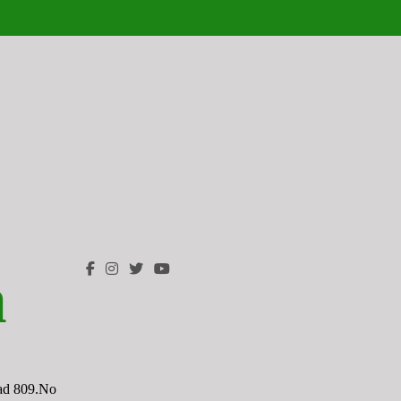
n
ad 809.No