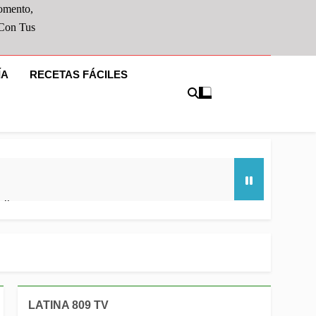
omento,
 Con Tus
ÍA
RECETAS FÁCILES
ullo
as frescas salteadas y jugosos trozos de
LATINA 809 TV