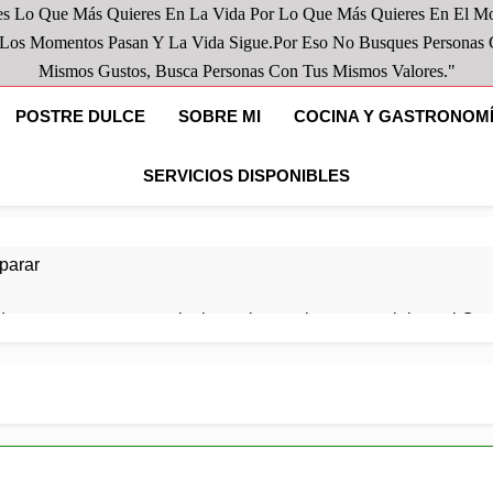
s Lo Que Más Quieres En La Vida Por Lo Que Más Quieres En El M
Los Momentos Pasan Y La Vida Sigue.por Eso No Busques Personas
Mismos Gustos, Busca Personas Con Tus Mismos Valores."
POSTRE DULCE
SOBRE MI
COCINA Y GASTRONOM
SERVICIOS DISPONIBLES
parar
de queso crema y remolacha: color y sabor para celebrar el Org
y pollo de guarniciónDeliciosas patatas acompañadas de verdur
 equilibrada y llena de sabor.
verdura y pollo de Guarnición