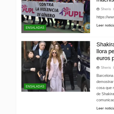
Sheris
https://w
Leer notic
ENSALADAS
Shakir
llora p
euros 
Sheris
Barcelona 
demostrar 
ENSALADAS
cosa que n
de Shakira
comunicac
Leer notic