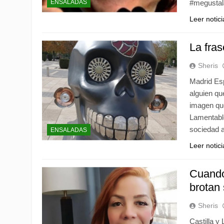
ENSALADAS
#megustala
Leer notic
La fra
Sheris
Madrid Esp
alguien qu
imagen que 
Lamentabl
sociedad 
ENSALADAS
Leer notic
Cuando
brotan 
Sheris
Castilla y