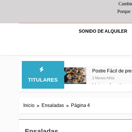
Cambie
Porque 
SONIDO DE ALQUILER
Postre Fácil de pre
2 Meses Atrás
TITULARES
Melocotón relleno 
2 Meses Atrás
Patatas con verduras 
Inicio
Ensaladas
Página 4
pollo, una combinación
2 Meses Atrás
Patata o Papa con 
2 Meses Atrás
Ensaladas