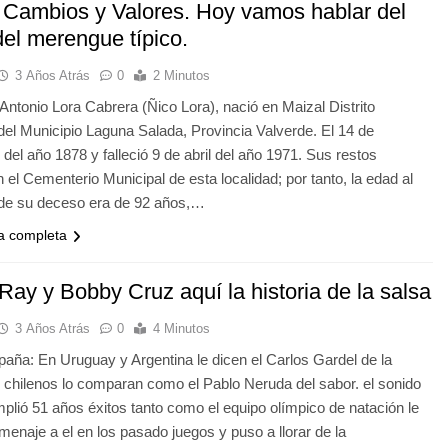
, Cambios y Valores. Hoy vamos hablar del
del merengue típico.
3 Años Atrás
0
2 Minutos
Antonio Lora Cabrera (Ñico Lora), nació en Maizal Distrito
del Municipio Laguna Salada, Provincia Valverde. El 14 de
del año 1878 y falleció 9 de abril del año 1971. Sus restos
 el Cementerio Municipal de esta localidad; por tanto, la edad al
e su deceso era de 92 años,…
ia completa
Ray y Bobby Cruz aquí la historia de la salsa
3 Años Atrás
0
4 Minutos
aña: En Uruguay y Argentina le dicen el Carlos Gardel de la
 chilenos lo comparan como el Pablo Neruda del sabor. el sonido
mplió 51 años éxitos tanto como el equipo olímpico de natación le
menaje a el en los pasado juegos y puso a llorar de la