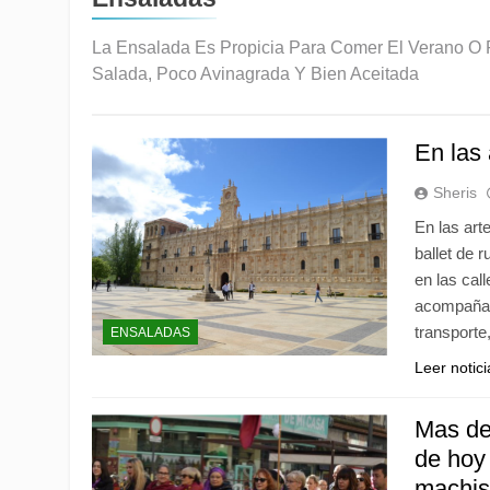
Comida recomendabl
3 Meses Atrás
La Ensalada Es Propicia Para Comer El Verano O 
Si tienes ácido úrico 
Salada, Poco Avinagrada Y Bien Aceitada
producen ácido úrico. 
3 Meses Atrás
El abadejo rebozad
En las 
5 Meses Atrás
Que contiene el Ca
Sheris
5 Meses Atrás
En las arte
ECLAIR SALADO
ballet de 
5 Meses Atrás
en las cal
Los problemas en l
acompaña,M
5 Meses Atrás
transporte
ENSALADAS
Leer notic
Mas de
de hoy 
machis