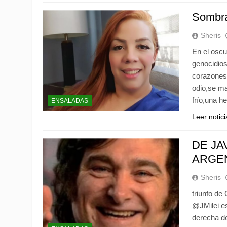
Sombra
Sheris
En el osc
genocidios
corazones 
odio,se ma
frío,una h
ENSALADAS
Leer notic
DE JA
ARGEN
Sheris
triunfo de
@JMilei es
derecha de