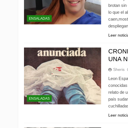
brotan sin
lo que el 
ENSALADAS
caen,most
despliegan
Leer notic
CRONI
UNA N
Sheris
Leon Españ
conocidas 
relato de 
ENSALADAS
país sudam
cuchillad
Leer notic