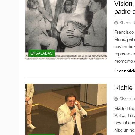
Visión
padre 
Sheris
Francisco 
Municipal 
noviembre 
ENSALADAS
reposan en
momento d
Leer notic
Richie 
Sheris
Madrid Esp
Salsa. Los
bestial cu
hizo un ho